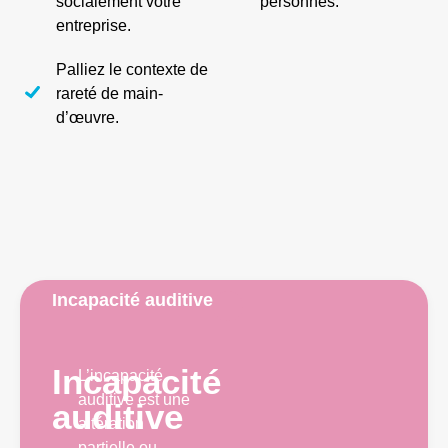
socialement votre
personnes.
entreprise.
Palliez le contexte de
rareté de main-
d’œuvre.
Incapacité auditive
Incapacité
L’incapacité
auditive est une
auditive
altération
partielle ou